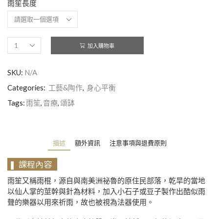
雨笙長度
加入購物車
SKU:
N/A
Categories:
工藝&陶作
,
身心平衡
Tags:
雨笙
,
音療
,
頌缽
描述
額外資訊
注意事項與退費原則
❚
課程內容
雨笙又稱雨棍，源自與南美洲祕魯的原住民部落，乾旱的當地
以仙人掌的莖幹與針為材料，加入小石子或豆子製作出酷似雨
聲的樂器以用來祈雨，故也被視為法器使用。