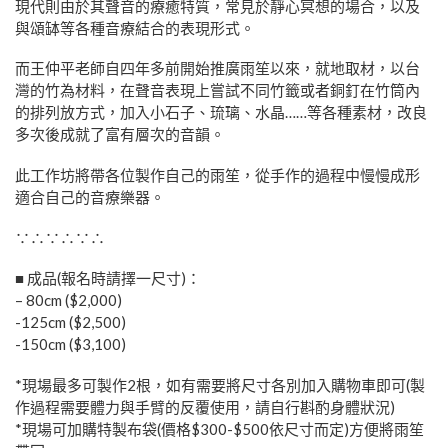
現代則由於其聲音的療癒特質，常見於靜心冥想的場合，以及
與頌缽等各種音療結合的表現形式。
而王仲平老師自四年多前開始推廣雨笙以來，就地取材，以台
灣的竹為材料，在聲音表現上嘗試不同竹籤或者銅釘在竹筒內
的排列放方式，加入小石子、琉璃、水晶……等各種素材，改良
多次後成就了富有層次的音韻。
此工作坊將帶各位製作自己的雨笙，從手作的過程中慢慢成形
適合自己的音療樂器。
∵∴∵∴∵∴
■ 成品(報名時請擇一尺寸)：
– 80cm ($2,000)
-125cm ($2,500)
-150cm ($3,100)
*現場最多可製作2根，如有需要將尺寸各別加入購物車即可(製
作過程需要體力與手臂的反覆使用，請自行斟酌身體狀況)
*現場可加購特製布袋(價格$300-$500依尺寸而定)方便將雨笙