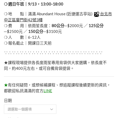
❍ 週日午班｜9/13，13:00-18:00
❍ 地 點｜滿滿 Abundant House (近捷運古亭站)
台北市
中正區廈門街42號3樓
❍ 費 用｜依雨笙長度：
80公分
─$2000元 ／
125公分
─$2500元 ／
150公分
─$3100元
❍ 人 數｜6-12人
❍ 報名截止｜開課日三天前
∵∴∵∴∵∴∵∴∵∴∵∴∵∴∵∴∵∴∵∴∵∴∵∴∵
★課程現場提供各長度雨笙專用背袋供大家選購，依長度不
同，約400元左右。或可自備背袋提袋。
★
有任何疑問，或想候補課程、想追蹤課程後續更新的資訊，
都歡迎私訊滿滿的官方
LINE
日期