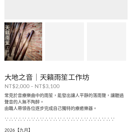
大地之音｜天籟雨笙工作坊
NT$
2,000
–
NT$
3,100
常見於音療樂曲中的雨笙，能發出讓人平靜的落雨聲，讓聽過
聲音的人無不陶醉。
由職人帶領各位逐步完成自己獨特的療癒樂器。
∵∴∵∴∵∴∵∴∵∴∵∴∵∴∵∴∵∴∵∴∵∴∵∴∵
2026【九月】