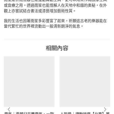
或音療之用。透過雨笙也能悟解人在天地中和諧的奥秘，在外
觀上亦嘗試結合書法或漆藝增加藝術性質。
我的生活也因著雨笙多彩豐富了起來，祈願這古老的樂器能在
當代繁忙的世界裡流動出一股清新朗淨的氣息。
相關內容
靈氣｜西藏臼井雙靈氣．一階
人智學｜律動按摩【台東】單