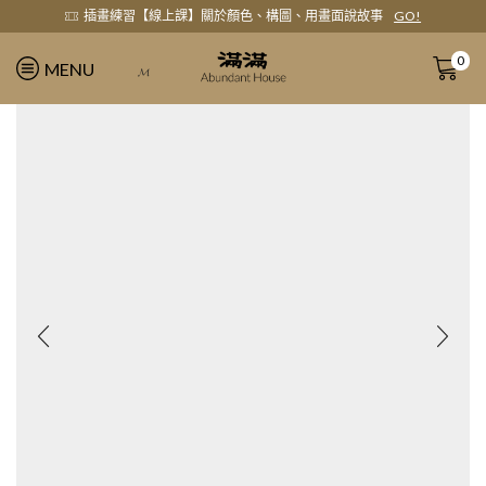
看
插畫練習【線上課】關於顏色、構圖、用畫面說故事
GO!
0
MENU
𝓜