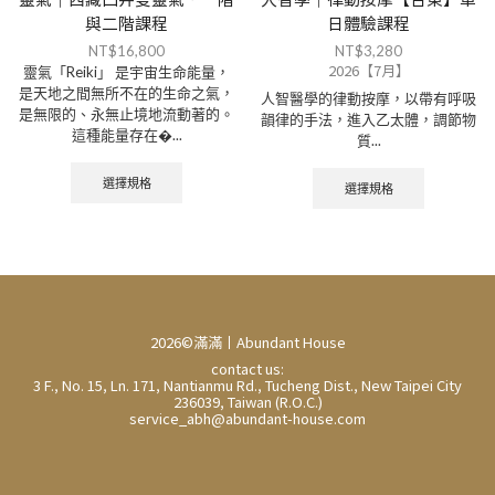
與二階課程
日體驗課程
NT$
16,800
NT$
3,280
2026【7月】
靈氣「Reiki」 是宇宙生命能量，
是天地之間無所不在的生命之氣，
人智醫學的律動按摩，以帶有呼吸
是無限的、永無止境地流動著的。
韻律的手法，進入乙太體，調節物
這種能量存在�...
質...
選擇規格
選擇規格
2026©滿滿丨Abundant House
contact us:
3 F., No. 15, Ln. 171, Nantianmu Rd., Tucheng Dist., New Taipei City
236039, Taiwan (R.O.C.)
service_abh@abundant-house.com