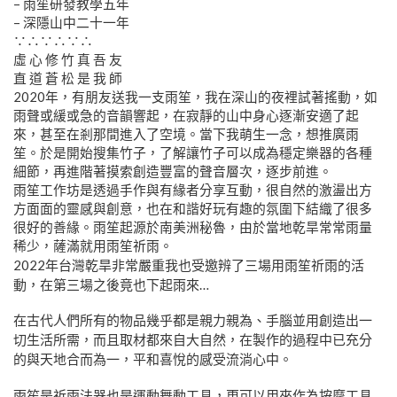
– 雨笙研發教學五年
– 深隱山中二十一年
∵∴∵∴∵∴
虛 心 修 竹 真 吾 友
直 道 蒼 松 是 我 師
2020年，有朋友送我一支雨笙，我在深山的夜裡試著搖動，如
雨聲或緩或急的音韻響起，在寂靜的山中身心逐漸安適了起
來，甚至在剎那間進入了空境。當下我萌生一念，想推廣雨
笙。於是開始搜集竹子，了解讓竹子可以成為穩定樂器的各種
細節，再進階著摸索創造豐富的聲音層次，逐步前進。
雨笙工作坊是透過手作與有緣者分享互動，很自然的激盪出方
方面面的靈感與創意，也在和諧好玩有趣的氛圍下結織了很多
很好的善緣。雨笙起源於南美洲秘魯，由於當地乾旱常常雨量
稀少，薩滿就用雨笙祈雨。
2022年台灣乾旱非常嚴重我也受邀辨了三場用雨笙祈雨的活
動，在第三場之後竟也下起雨來…
在古代人們所有的物品幾乎都是親力親為、手腦並用創造出一
切生活所需，而且取材都來自大自然，在製作的過程中已充分
的與天地合而為一，平和喜悅的感受流淌心中。
雨笙是祈雨法器也是運動舞動工具，更可以用來作為按摩工具