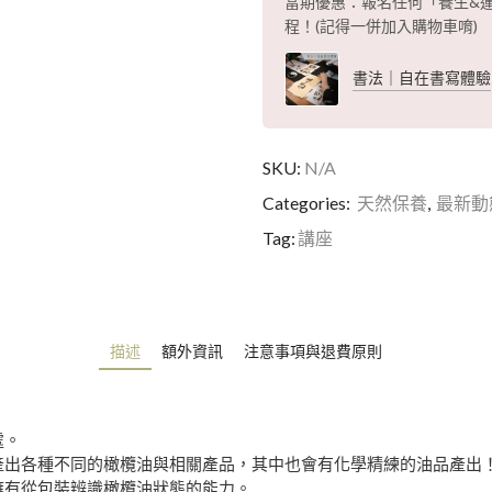
當期優惠：報名任何「養生&運
程！(記得一併加入購物車唷)
書法｜自在書寫體驗
SKU:
N/A
Categories:
天然保養
,
最新動
Tag:
講座
描述
額外資訊
注意事項與退費原則
處。
產出各種不同的橄欖油與相關產品，其中也會有化學精練的油品產出
擁有從包裝辨識橄欖油狀態的能力。