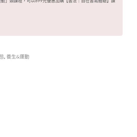
動」類課程，可以899元優惠加購【書法｜自在書寫體驗】課
態
,
養生&運動
！