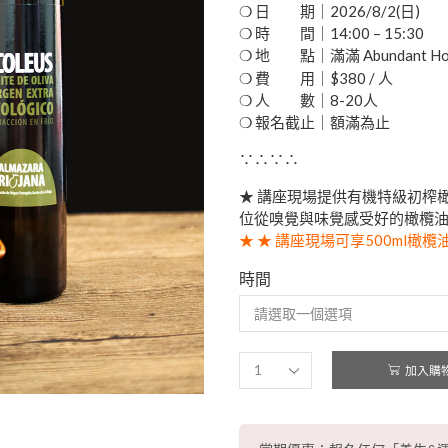
❍ 日 期｜2026/8/2(日)
❍ 時 間｜14:00 – 15:30
❍ 地 點｜滿滿 Abundant H
❍ 費 用｜$380 / 人
❍ 人 數｜8-20人
❍ 報名截止｜額滿為止
∵∴∵∴
★ 講座現場提供有機特級初榨橄欖
位從嗅覺與味覺感受好的橄欖
★ ★ 講座現場可享500ml橄欖
時間
加入購