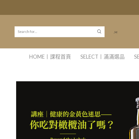
𝓜
HOME丨課程首頁
SELECT丨滿滿選品
S