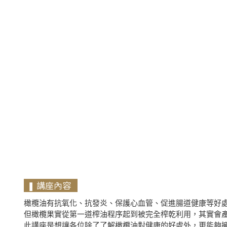
❚ 講座內容
橄欖油有抗氧化、抗發炎、保護心血管、促進腸道健康等好
但橄欖果實從第一道榨油程序起到被完全榨乾利用，其實會
此講座是想讓各位除了了解橄欖油對健康的好處外，更能夠