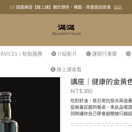
插畫練習【線上課】關於顏色、構圖、用畫面說故事
GO!
ERVICES丨駐點服務
🅥 介紹影片
🅒 課程行事曆

🅔 線上課收看
講座｜健康的金黃
NT$
380
吃對好油，是日常抗發炎與滋
從無毒莊園到餐桌，來此品嚐
同時讓你自己學會避開被行銷
∵∴∵∴∵∴∵∴∵∴∵∴∵