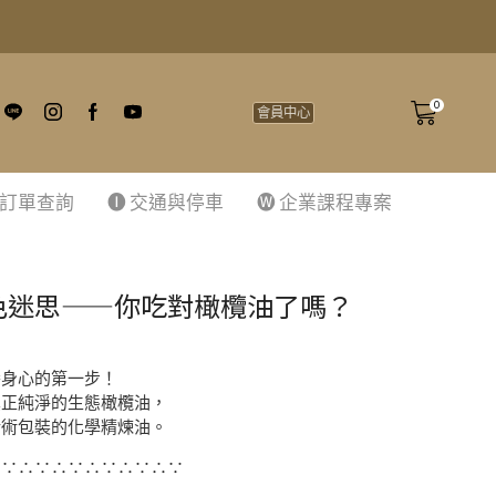
0
會員中心
 訂單查詢
🅘 交通與停車
🅦 企業課程專案
色迷思——你吃對橄欖油了嗎？
養身心的第一步！
真正純淨的生態橄欖油，
話術包裝的化學精煉油。
∴∵∴∵∴∵∴∵∴∵∴∵