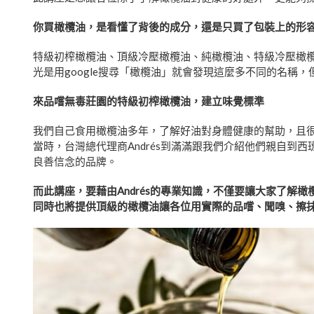
你買橄欖油，是看懂了背後的成分，還是只買了包裝上的形
特級初榨橄欖油、頂級冷壓橄欖油、純橄欖油、特級冷壓橄欖
光是用google搜尋「橄欖油」就會發現這麼多不同的名
來品嚐無毒莊園的特級初榨橄欖油，建立味覺標準
我們自己食用橄欖油多年，了解好油對身體健康的幫助，且
當時，台灣總代理商Andrés到滿滿跟我們介紹他們親自
良善信念的品牌。
而此講座，要藉由Andrés的專業知識，不僅要讓大家了
同時也將提供頂級的橄欖油讓各位用實際的品嚐、聞嗅、擦