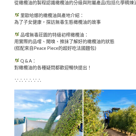
從橄欖油的製程認識橄欖油的分級與附屬產品(包括化學精煉
里歐哈娜的橄欖油與產地介紹：
為了子女健康，探訪無毒生態橄欖油的故事
品嚐無毒莊園的特級初榨橄欖油：
用實際的品嚐、聞嗅、擦抹了解好的橄欖油的狀態
(搭配來自Peace Piece的超好吃法國麵包)
Q & A：
對橄欖油的各種疑問都歡迎暢快提出！
∵∴∵∴∵∴