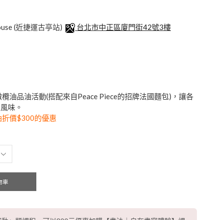
ouse (近捷運古亭站)
台北市中正區廈門街42號3樓
油品油活動(搭配來自Peace Piece的招牌法國麵包)，讓各
油風味。
油折價$300的優惠
物車