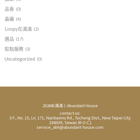
品香
(0)
晶礦
(4)
Loopy在滿滿
(2)
選品
(17)
駐點服務
(3)
Uncategorized
(0)
2026©滿滿丨Abundant House
contact us:
3 F., No. 15, Ln. 171, Nantianmu Rd., Tucheng Dist., New Taipei City
236039, Taiwan (R.O.C.)
service_abh@abundant-house.com