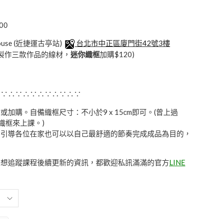
00
ouse (近捷運古亭站)
台北市中正區廈門街42號3樓
(含可製作三款作品的線材，
迷你織框
加購$120)
∴∵∴∵∴∵∴∵∴∵∴∵
加購。自備織框尺寸：不小於9 x 15cm即可。(曾上過
織框來上課。)
，引導各位在家也可以以自己最舒適的節奏完成成品為目的，
。
、想追蹤課程後續更新的資訊，都歡迎私訊滿滿的官方
LINE