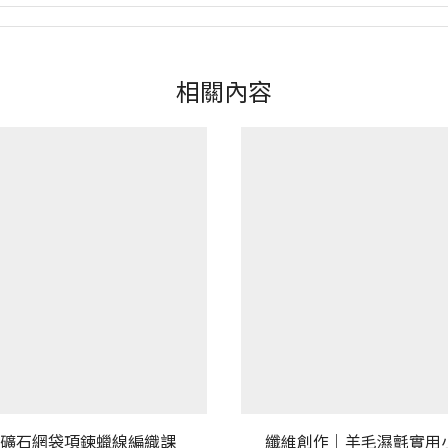
相關內容
礦石網袋項鍊蠟線編織課
纖維創作｜羊毛濕氈實用