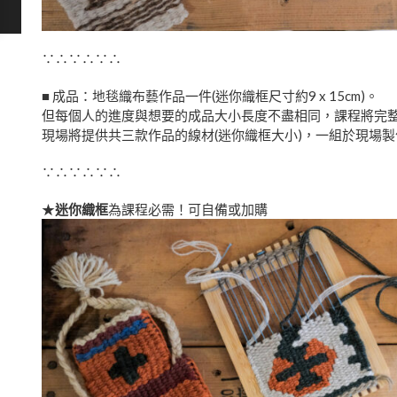
∵∴∵∴∵∴
■ 成品：地毯織布藝作品一件(迷你織框尺寸約9 x 15cm)。
但每個人的進度與想要的成品大小長度不盡相同，課程將完
現場將提供共三款作品的線材(迷你織框大小)，一組於現場
∵∴∵∴∵∴
★
迷你織框
為課程必需！可自備或加購