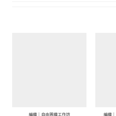
編織｜自由圓織工作坊
編織｜