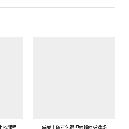
小物課程
編織｜礦石包邊項鍊蠟線編織課