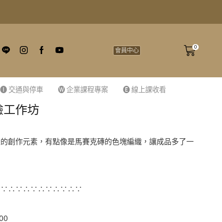
0
會員中心
🅘 交通與停車
🅦 企業課程專案
🅔 線上課收看
驗工作坊
樣的創作元素，有點像是馬賽克磚的色塊編織，讓成品多了一
）
∴∵∴∵∴∵∴∵∴∵∴∵
00