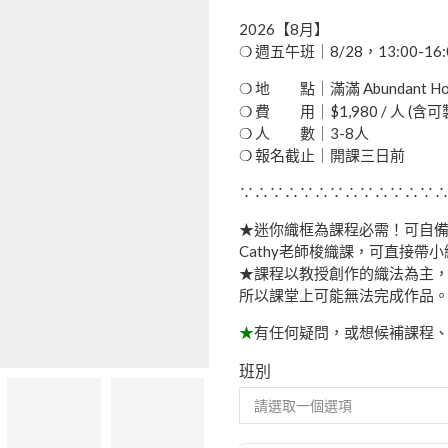
2026【8月】
❍ 週五午班｜8/28，13:00-16:
❍ 地 點｜滿滿 Abundant H
❍ 費 用｜$1,980 / 人 
❍ 人 數｜3-8人
❍ 報名截止｜開課三日前
∵∴∵∴∵∴∵∴∵∴∵∴∵
★迷你織框為課程必需！可自備或
Cathy老師梭織課，可直接帶小
★課程以教授創作的織法為主
所以課堂上可能無法完成作品
★
有任何疑問，或想候補課程
班別