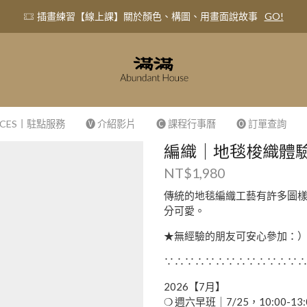
插畫練習【線上課】關於顏色、構圖、用畫面說故事
GO!
VICES丨駐點服務
🅥 介紹影片
🅒 課程行事曆
🅞 訂單查詢
編織｜地毯梭織體
NT$
1,980
傳統的地毯編織工藝有許多圖
分可愛。
★無經驗的朋友可安心參加：
∵∴∵∴∵∴∵∴∵∴∵∴∵
2026【7月】
❍ 週六早班｜7/25，10:00-13: