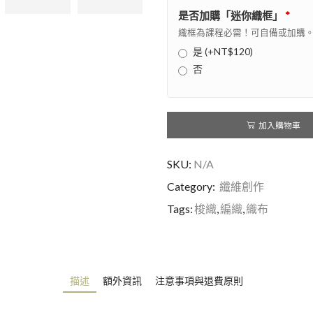
是否加購「迷你織框」
*
織框為課程必需！可自備或加購
是 (+NT$120)
否
加入購物車
SKU:
N/A
Category:
纖維創作
Tags:
梭織
,
編織
,
織布
描述
額外資訊
注意事項與退費原則