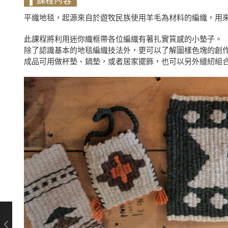
平織地毯，起源來自於遊牧民族使用羊毛為材料的編織，用來
此課程將利用迷你織框帶各位編織有著扎實質感的小墊子。
除了認識基本的地毯編織技法外，更可以了解圖樣色塊的創
成品可用做杯墊、鍋墊，或者居家擺飾，也可以另外縫紉組