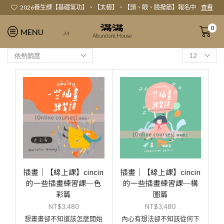
2026養生課【基礎氣功】、【太極】、【頭、眼、臉撥筋】報名中
查看
0
MENU
𝓜
插畫｜【線上課】cincin
插畫｜【線上課】cincin
的一些插畫練習課─色
的一些插畫練習課─構
彩篇
圖篇
NT$
3,480
NT$
3,480
想畫畫卻不知道該怎麼開始
內心有想法卻不知該從何下