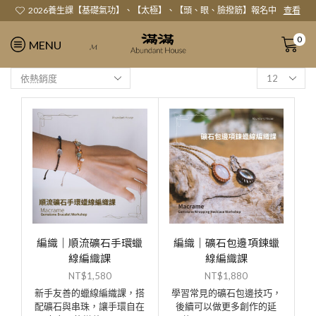
2026養生課【基礎氣功】、【太極】、【頭、眼、臉撥筋】報名中
查看
0
MENU
𝓜
編織｜順流礦石手環蠟
編織｜礦石包邊項鍊蠟
線編織課
線編織課
NT$
1,580
NT$
1,880
新手友善的蠟線編織課，搭
學習常見的礦石包邊技巧，
配礦石與串珠，讓手環自在
後續可以做更多創作的延