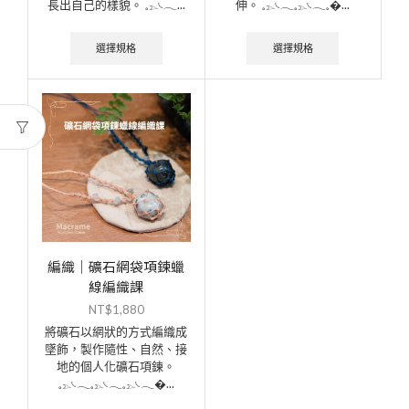
長出自己的樣貌。
𓈒𓂄𓏹𓂃...
伸。
𓈒𓂄𓏹𓂃𓈒𓂄𓏹𓂃𓈒�...
選擇規格
選擇規格
編織｜礦石網袋項鍊蠟
線編織課
NT$
1,880
將礦石以網狀的方式編織成
墜飾，製作隨性、自然、接
地的個人化礦石項鍊。
𓈒𓂄𓏹𓂃𓈒𓂄𓏹𓂃𓈒𓂄𓏹𓂃�...