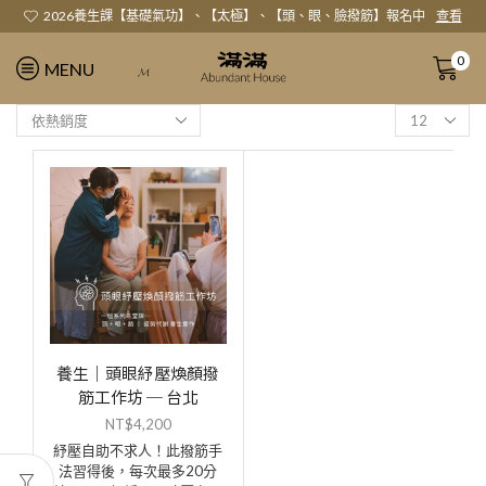
2026養生課【基礎氣功】、【太極】、【頭、眼、臉撥筋】報名中
查看
0
MENU
𝓜
養生｜頭眼紓壓煥顏撥
筋工作坊 ─ 台北
NT$
4,200
紓壓自助不求人！此撥筋手
法習得後，每次最多20分