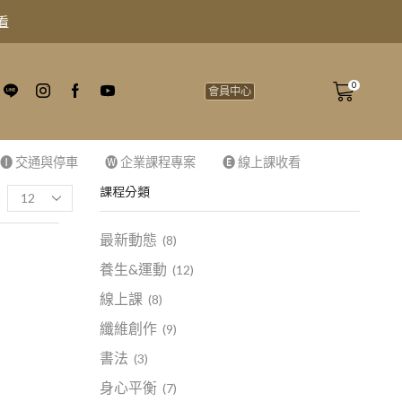
看
0
會員中心
🅘 交通與停車
🅦 企業課程專案
🅔 線上課收看
課程分類
最新動態
(8)
養生&運動
(12)
線上課
(8)
纖維創作
(9)
書法
(3)
身心平衡
(7)