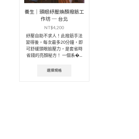
養生｜頭眼紓壓煥顏撥筋工
作坊 ─ 台北
NT$
4,200
紓壓自助不求人！此撥筋手法
習得後，每次最多20分鐘，即
可舒緩頭眼臉壓力，是套省時
省錢的亮顏秘方！ 一個系�...
選擇規格