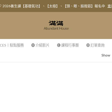
2026養生課【基礎氣功】、【太極】、【頭、眼、臉撥筋】報名中
查
VICES丨駐點服務
🅥 介紹影片
🅒 課程行事曆
🅞 訂單查詢
Show