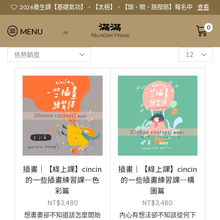
2026養生課【基礎氣功】、【太極】、【頭、眼、臉撥筋】報名中
查看
0
MENU
𝓜
插畫｜【線上課】cincin
插畫｜【線上課】cincin
的一些插畫練習課─色
的一些插畫練習課─構
彩篇
圖篇
NT$
3,480
NT$
3,480
想畫畫卻不知道該怎麼開始
內心有想法卻不知該從何下