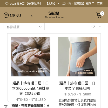
2026養生課【基礎氣功】、【太極】、【頭、眼、臉撥筋】報名中
查看
0
MENU
𝓜
選品丨排寒暖日屋｜日
選品丨排寒暖日屋｜日
本製Cocoonfit 4層排寒
本製全蠶絲肚圍
襪（蠶絲x棉）
NT$
760
–
NT$
880
NT$
480
–
NT$
1,880
肚圍能舒適地包裹我們整個
腹部和後腰，保護我們的核
簡單、有效的養生對策：
日