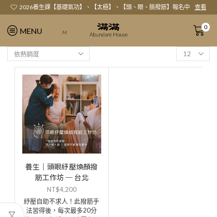
2026養生課【基礎氣功】、【太極】、【頭、眼、臉撥筋】報名中
查看
0
MENU
𝓜
養生｜頭眼紓壓煥顏撥
筋工作坊 ─ 台北
NT$
4,200
紓壓自助不求人！此撥筋手
法習得後，每次最多20分