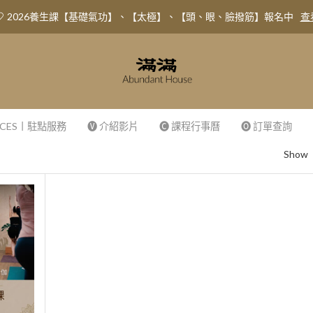
2026養生課【基礎氣功】、【太極】、【頭、眼、臉撥筋】報名中
查
VICES丨駐點服務
🅥 介紹影片
🅒 課程行事曆
🅞 訂單查詢
Show