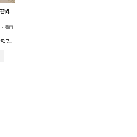
習課
期，費用
度...