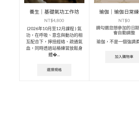
養生｜基礎氣功工作坊
瑜伽｜瑜伽日常練
NT$
4,800
NT$
0
請勾選您想參加的日
(2026年10月至12月課程 ) 氣
會自動調整
功，在呼吸、意念與動功的相
瑜伽，不是一個強調柔軟
互配合下，擰扭經絡、疏通氣
血，同時透過站樁練習放鬆身
體�...
加入購物車
選擇規格