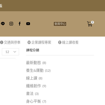
看
0
會員中心
🅘 交通與停車
🅦 企業課程專案
🅔 線上課收看
課程分類
最新動態
(8)
養生&運動
(12)
線上課
(8)
纖維創作
(9)
書法
(3)
身心平衡
(7)